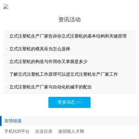
自的领域内取得强劲的兢争力和盈利能力。
华赞始终坚持“以科技求发展，以质量求生存”的企业理念，牢固树
立“诚信为本，服务创新”的经营方针，努力做到让华人称赞的塑机，让
资讯活动
广大用户见证华赞机械是值得信赖的品牌。
立式注塑机生产厂家告诉你立式注塑机的基本结构和关键原理
立式注塑机的模具应当怎么选择
立式注塑机的构造与作用你又掌握是多少
了解立式注塑机工作原理可以进立式注塑机生产厂家工作
立式注塑机生产厂家与自动化机械手的配合
更多动态 >>
友情链接
手机B2B平台
企业目录
速招猫人才网