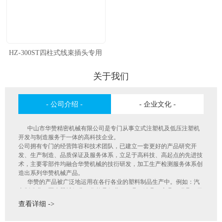
HZ-300ST四柱式线束插头专用
机
关于我们
- 公司介绍 -
- 企业文化 -
中山市华赞精密机械有限公司是专门从事立式注塑机及低压注塑机
开发与制造服务于一体的高科技企业。
公司拥有专门的经营阵容和技术团队，已建立一套更好的产品研究开
发、生产制造、品质保证及服务体系，立足于高科技、高起点的先进技
术，主要零部件均融合华赞机械的技衍研发，加工生产检测服务体系创
造出系列华赞机械产品。
华赞的产品被广泛地运用在各行各业的塑料制品生产中。例如：汽
车制造业、医疗器械行业、化妆品行业、刀具、洁具、家具、玩具、日
用品、婴儿用品、电子接插件、光学镜片、背光板、手表机芯齿轮、鞋
查看详细 ->
底、色板、软管、硬管等等。我们在给客户提供贴心的快捷服务的同
时，还可向客户提供生产技术和成型工艺的咨询，我们旨在让客户在各